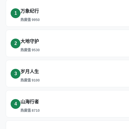
万象纪行
1
热度值 9950
大地守护
2
热度值 9530
岁月人生
3
热度值 9100
山海行者
4
热度值 8710